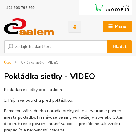
0
ks
+421 903 792 269
za
0,00 EUR
Menu
Hľadať
Úvod
Pokládka sieťky - VIDEO
Pokládka sieťky - VIDEO
Pokladanie sieťky proti krtkom.
1. Príprava povrchu pred pokládkou.
Pomocou záhradného náradia prekypríme a zvetráme povrch
miesta pokládky. Pri návoze zeminy vo väčšej vrstve ako 10cm
doporučujeme povrch zhutniť valcom - predídeme tak vzniku
prepadlín a nerovností v teréne.