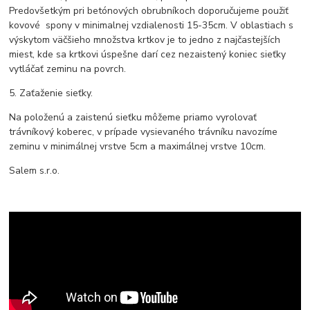
Predovšetkým pri betónových obrubníkoch doporučujeme použiť
kovové spony v minimalnej vzdialenosti 15-35cm. V oblastiach s
výskytom väčšieho množstva krtkov je to jedno z najčastejších
miest, kde sa krtkovi úspešne darí cez nezaistený koniec sieťky
vytláčať zeminu na povrch.
5. Zaťaženie sieťky.
Na položenú a zaistenú sieťku môžeme priamo vyrolovať
trávníkový koberec, v prípade vysievaného trávníku navozíme
zeminu v minimálnej vrstve 5cm a maximálnej vrstve 10cm.
Salem s.r.o.