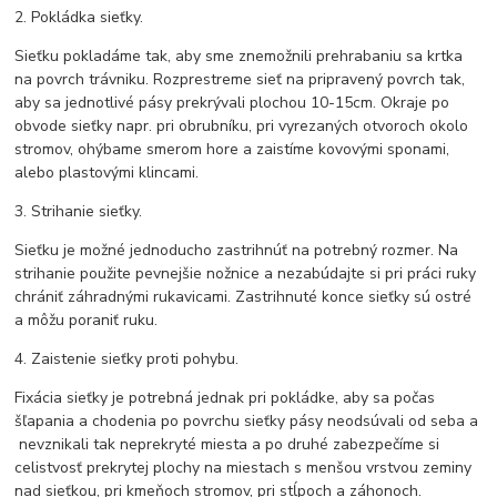
2. Pokládka sieťky.
Sieťku pokladáme tak, aby sme znemožnili prehrabaniu sa krtka
na povrch trávniku. Rozprestreme sieť na pripravený povrch tak,
aby sa jednotlivé pásy prekrývali plochou 10-15cm. Okraje po
obvode sieťky napr. pri obrubníku, pri vyrezaných otvoroch okolo
stromov, ohýbame smerom hore a zaistíme kovovými sponami,
alebo plastovými klincami.
3. Strihanie sieťky.
Sieťku je možné jednoducho zastrihnúť na potrebný rozmer. Na
strihanie použite pevnejšie nožnice a nezabúdajte si pri práci ruky
chrániť záhradnými rukavicami. Zastrihnuté konce sieťky sú ostré
a môžu poraniť ruku.
4. Zaistenie sieťky proti pohybu.
Fixácia sieťky je potrebná jednak pri pokládke, aby sa počas
šľapania a chodenia po povrchu sieťky pásy neodsúvali od seba a
nevznikali tak neprekryté miesta a po druhé zabezpečíme si
celistvosť prekrytej plochy na miestach s menšou vrstvou zeminy
nad sieťkou, pri kmeňoch stromov, pri stĺpoch a záhonoch.