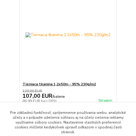
Tieniaca tkanina 1,2x50m - 95% 230g/m2
129,00 EUR
107,00 EUR
/
balenie
Skladom
86,99 EUR
bez DPH
Pridať do košíka
Pre základnú funkčnosť, spríjemnenie používania webu, analytické
účely a v prípade udelenia súhlasu aj na účely cielenia reklamy
využívame súbory cookies. Nastavenie vlastných preferencií
cookies môžete kedykoľvek upraviť odkazom v spodnej časti
strana
z 1
stránok.