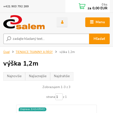
0
ks
+421 903 792 269
za
0,00 EUR
Menu
Hľadať
Úvod
TIENIACE TKANINY A PÁSY
výška 1,2m
výška 1,2m
Najnovšie
Najlacnejšie
Najdrahšie
Zobrazujem 1-3 z 3
strana
z 1
Doprava ZADARMO