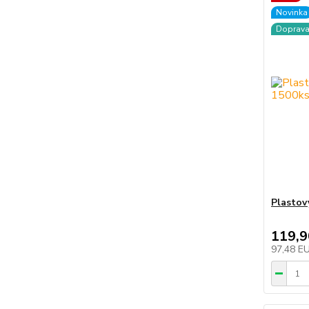
Novinka
Doprav
Plastov
119,
97,48 E