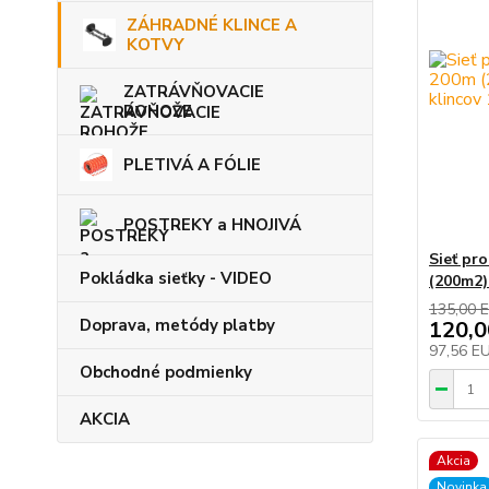
ZÁHRADNÉ KLINCE A
KOTVY
ZATRÁVŇOVACIE
ROHOŽE
PLETIVÁ A FÓLIE
POSTREKY a HNOJIVÁ
Sieť pr
Pokládka sieťky - VIDEO
(200m2)
135,00 
Doprava, metódy platby
120,
97,56 E
Obchodné podmienky
AKCIA
Akcia
Novinka