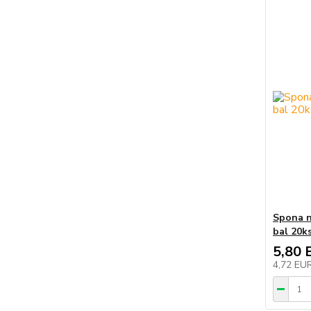
Spona n
bal 20k
5,80 
4,72 EU