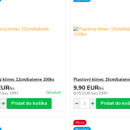
ý klinec 12cm/balenie 100ks
Plastový klinec 15cm/baleni
EUR
9,90 EUR
/
ks
/
ks
Skladom
R
bez DPH
8,05 EUR
bez DPH
Pridať do košíka
Pridať do koš
Akcia
Novinka