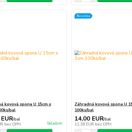
Novinka
á kovová spona U 15cm x
Záhradná kovová spona U 1
00ks/bal
100ks/bal
 EUR
14,00 EUR
/
bal
/
bal
Skladom
UR
bez DPH
11,38 EUR
bez DPH