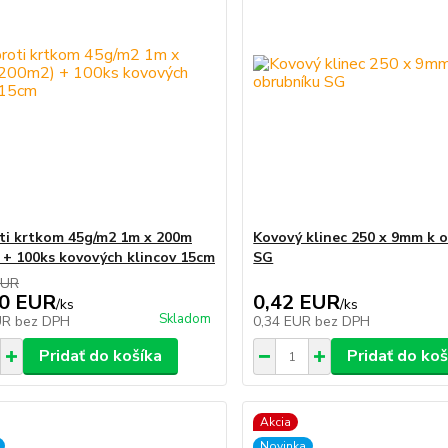
oti krtkom 45g/m2 1m x 200m
Kovový klinec 250 x 9mm k 
 + 100ks kovových klincov 15cm
SG
EUR
00 EUR
0,42 EUR
/
ks
/
ks
Skladom
UR
bez DPH
0,34 EUR
bez DPH
Pridať do košíka
Pridať do koš
Akcia
Novinka