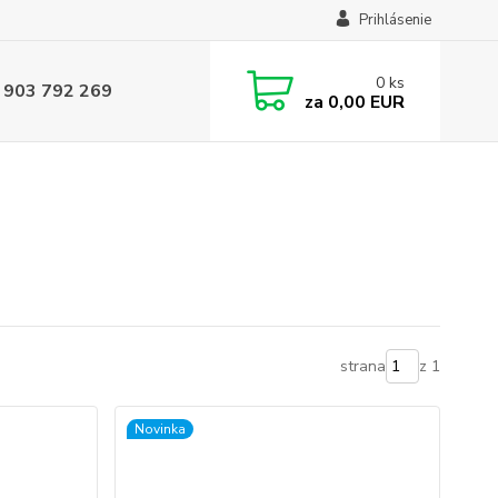
Prihlásenie
0
ks
 903 792 269
za
0,00 EUR
strana
z 1
Novinka