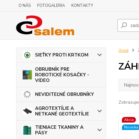
O NÁS
FOTOGALERIA
KONTAKTY
Úvod
SIEŤKY PROTI KRTKOM
ZÁH
OBRUBNÍK PRE
ROBOTICKÉ KOSAČKY -
VIDEO
Najnov
NEVIDITEĽNÉ OBRUBNÍKY
Zobrazuje
AGROTEXTÍLIE A
NETKANÉ GEOTEXTÍLIE
Akcia
TIENIACE TKANINY A
Novinka
PÁSY