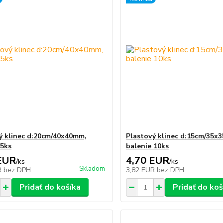
ý klinec d:20cm/40x40mm,
Plastový klinec d:15cm/35x
 5ks
balenie 10ks
EUR
4,70 EUR
/
ks
/
ks
Skladom
R
bez DPH
3,82 EUR
bez DPH
Pridať do košíka
Pridať do koš