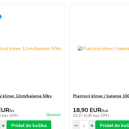
ý klinec 12cm/balenie 50ks
Plastový klinec / balenie 10
EUR
18,90 EUR
/
ks
/
bal
Skladom
R
bez DPH
15,37 EUR
bez DPH
Pridať do košíka
Pridať do koš