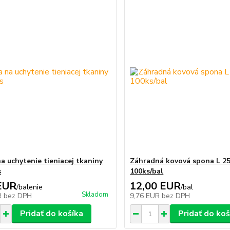
a uchytenie tieniacej tkaniny
Záhradná kovová spona L 2
s
100ks/bal
EUR
12,00 EUR
/
balenie
/
bal
Skladom
R
bez DPH
9,76 EUR
bez DPH
Pridať do košíka
Pridať do koš