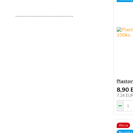
.......................................
Plastov
8,90 
7,24 EU
Akcia
Novinka