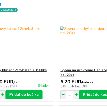
a ZADARMO
ý klinec 12cm/balenie 1500ks
Spona na uchytenie tieniace
bal 20ks
90 EUR
6,20 EUR
/
ks
/
balenie
Skladom
UR
bez DPH
5,04 EUR
bez DPH
Pridať do košíka
Pridať do koš