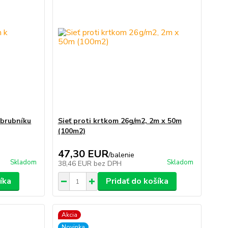
obrubníku
Sieť proti krtkom 26g/m2, 2m x 50m
(100m2)
47,30 EUR
/
balenie
Skladom
Skladom
38,46 EUR
bez DPH
íka
Pridať do košíka
Akcia
Novinka