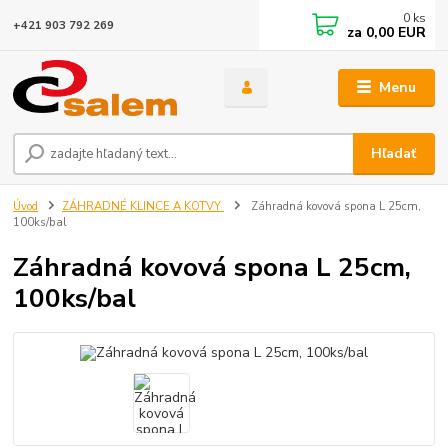
0
ks
+421 903 792 269
za
0,00 EUR
Menu
Hľadať
Úvod
ZÁHRADNÉ KLINCE A KOTVY
Záhradná kovová spona L 25cm,
100ks/bal
Záhradná kovová spona L 25cm,
100ks/bal