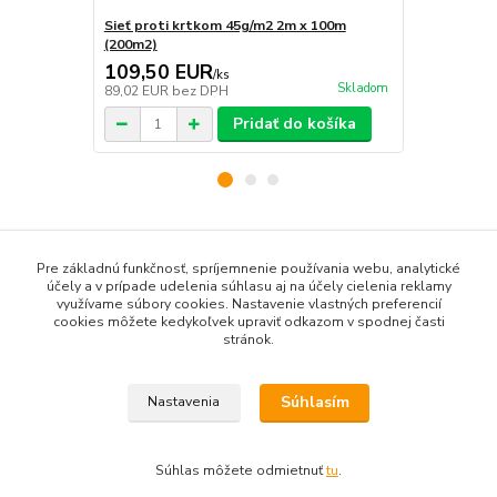
Sieť proti krtkom 45g/m2 2m x 100m
Sieť proti 
(200m2)
(300m2)
109,50 EUR
165,00 
/
ks
Skladom
89,02 EUR
bez DPH
134,15 EUR
Pridať do košíka
Tovar zaradený v kategóriách
Pre základnú funkčnosť, spríjemnenie používania webu, analytické
účely a v prípade udelenia súhlasu aj na účely cielenia reklamy
SIEŤKY PROTI KRTKOM
využívame súbory cookies. Nastavenie vlastných preferencií
cookies môžete kedykoľvek upraviť odkazom v spodnej časti
AGROTEXTÍLIE A NETKANÉ GEOTEXTÍLIE
stránok.
ZÁHRADNÉ KLINCE A KOTVY
Súhlasím
Nastavenia
Súhlas môžete odmietnuť
tu
.
Vytvorené na
Eshop-rychlo.sk