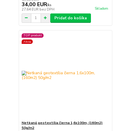
34,00 EUR
/
ks
Skladom
27,64 EUR
bez DPH
Pridať do košíka
TOP produkt
Akcia
Netkaná geotextília čierna 1,6x100m, (160m2)
50g/m2