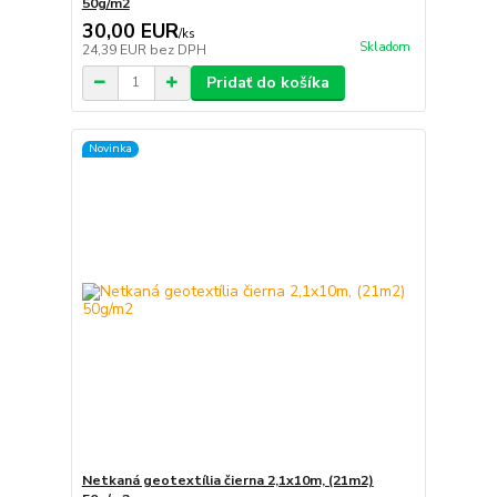
50g/m2
30,00 EUR
/
ks
Skladom
24,39 EUR
bez DPH
Pridať do košíka
Novinka
Netkaná geotextília čierna 2,1x10m, (21m2)