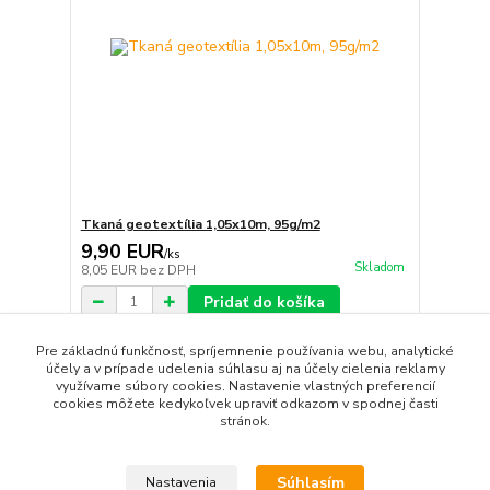
Tkaná geotextília 1,05x10m, 95g/m2
9,90 EUR
/
ks
Skladom
8,05 EUR
bez DPH
Pridať do košíka
Pre základnú funkčnosť, spríjemnenie používania webu, analytické
účely a v prípade udelenia súhlasu aj na účely cielenia reklamy
Načítať ďalšie produkty (17)
využívame súbory cookies. Nastavenie vlastných preferencií
cookies môžete kedykoľvek upraviť odkazom v spodnej časti
strana
z 2
ďalšie
stránok.
Súhlasím
Nastavenia