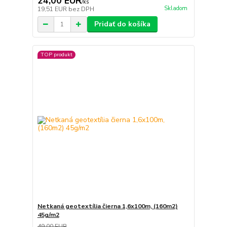
24,00 EUR
/
ks
Skladom
19,51 EUR
bez DPH
Pridať do košíka
TOP produkt
Netkaná geotextília čierna 1,6x100m, (160m2)
45g/m2
49,00 EUR