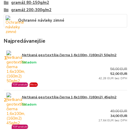
gramáž 80-150g/m2
gramáž 200-300g/m2
Ochranné návleky zimné
Najpredávanejšie
Netkaná geotextília čierna 1,6x100m, (160m2) 50g/m2
1.
Skladom
56,00 EUR
52,00 EUR
42,28 EUR bez DPH
TOP produkt
Akcia
Netkaná geotextília čierna 1,6x100m, (160m2) 45g/m2
2.
Skladom
49,00 EUR
34,00 EUR
27,64 EUR bez DPH
TOP produkt