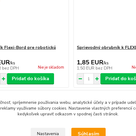
k Flexi-Bord pre robotickú
Sprievodný obrubník k FLEXI
EUR
1,85 EUR
/
ks
/
ks
Nie je skladom
Ni
R
bez DPH
1,50 EUR
bez DPH
Pridať do košíka
Pridať do koš
čnosť, spríjemnenie používania webu, analytické účely a v prípade udel
a reklamy využívame súbory cookies. Nastavenie vlastných preferencií 
kedykoľvek upraviť odkazom v spodnej časti stránok.
Súhlasím
Nastavenia