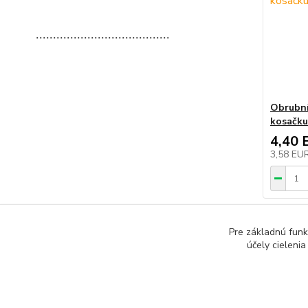
.......................................
Obrubní
kosačku
4,40 
3,58 EU
Pre základnú funk
účely cieleni