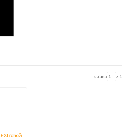
strana
z 1