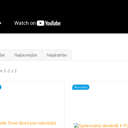
šie
Najlacnejšie
Najdrahšie
m 1-2 z 2
Novinka