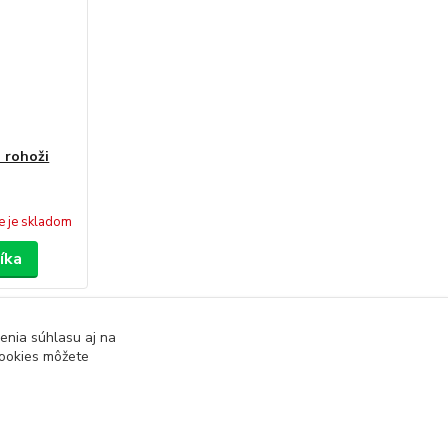
 rohoži
e je skladom
íka
strana
z 1
enia súhlasu aj na
cookies môžete