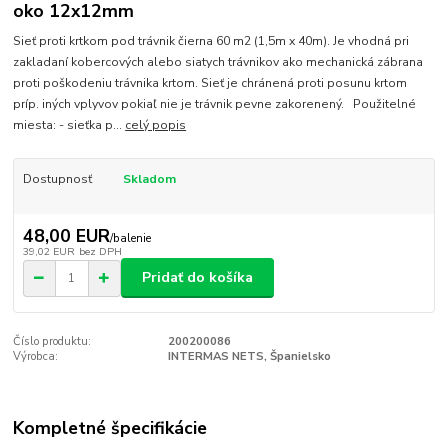
oko 12x12mm
Sieť proti krtkom pod trávnik čierna 60 m2 (1,5m x 40m). Je vhodná pri
zakladaní kobercových alebo siatych trávnikov ako mechanická zábrana
proti poškodeniu trávnika krtom. Sieť je chránená proti posunu krtom
príp. iných vplyvov pokiaľ nie je trávnik pevne zakorenený. Použitelné
miesta: - sieťka p...
celý popis
Dostupnosť
Skladom
48,00 EUR
/
balenie
39,02 EUR
bez DPH
Pridať do košíka
Číslo produktu:
200200086
Výrobca:
INTERMAS NETS, Španielsko
Kompletné špecifikácie