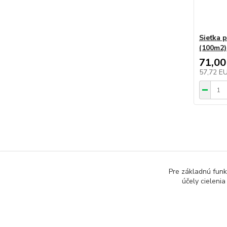
Sieťka 
(100m2)
71,00
57,72 E
Tovar 
Pre základnú funk
SIEŤ
účely cieleni