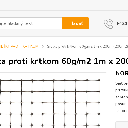
Hľadať
+421
SIEŤKY PROTI KRTKOM
Sieťka proti krtkom 60g/m2 1m x 200m (200m2)
ka proti krtkom 60g/m2 1m x 2
NOR
Sieť p
pri za
zábran
posunu 
zakoren