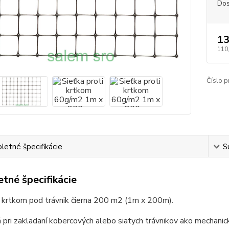
Dos
13
110
Číslo p
etné špecifikácie
S
tné špecifikácie
i krtkom pod trávnik čierna 200 m2 (1m x 200m).
 pri zakladaní kobercových alebo siatych trávnikov ako mechanic