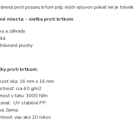
hránená proti posunu krtom príp. iných vplyvov pokiaľ nie je trávn
né miesta: - sieťka proti krtkom
ky a záhrady
ská
 trávnaté plochy
ťky proti krtkom:
kosť oka: 16 mm x 16 mm
tnosť: cca 60 g/m2
nosť v ťahu: 3000 N/m
erial: UV stabilná PP
ba: čierna
otnosť: viac ako 20 rokov