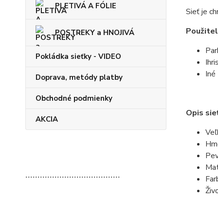
PLETIVÁ A FÓLIE
Sieť je c
Použitel
POSTREKY a HNOJIVÁ
Par
Pokládka sieťky - VIDEO
Ihri
Iné
Doprava, metódy platby
Obchodné podmienky
Opis sie
AKCIA
Veľ
Hmo
Pev
Mat
.......................................
Far
Živ