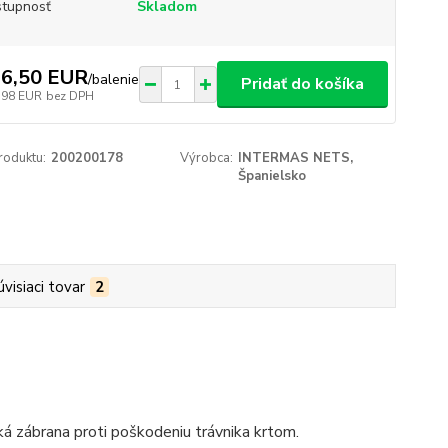
tupnosť
Skladom
6,50 EUR
/
balenie
Pridať do košíka
,98 EUR
bez DPH
roduktu:
200200178
Výrobca:
INTERMAS NETS,
Španielsko
úvisiaci tovar
2
ká zábrana proti poškodeniu trávnika krtom.