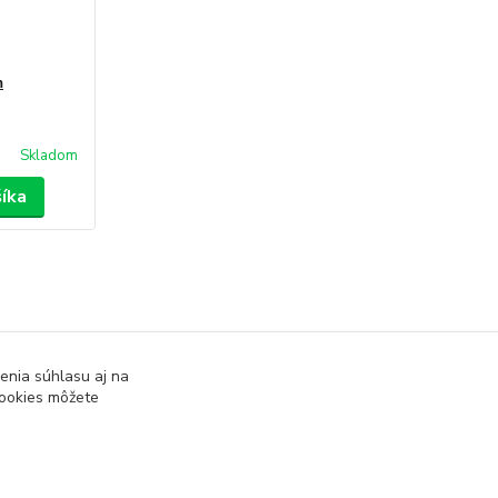
m
Skladom
šíka
enia súhlasu aj na
ky proti krtkom
cookies môžete
/m2