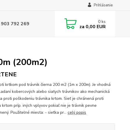
Prihlásenie
0
ks
 903 792 269
za
0,00 EUR
00m (200m2)
TENE
roti krtkom pod trávnik čierna 200 m2 (1m x 200m). Je vhodná
kladaní kobercových alebo siatych trávnikov ako mechanická
a proti poškodeniu trávnika krtom. Sieť je chránená proti
krtom príp. iných vplyvov pokiaľ nie je trávnik pevne
ený. Použitelné miesta: - sieťka pr...
celý popis