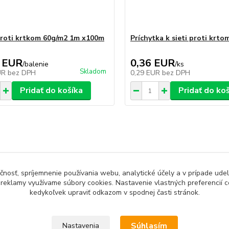
proti krtkom 60g/m2 1m x100m
Príchytka k sieti proti krto
 EUR
0,36 EUR
/
balenie
/
ks
Skladom
UR
bez DPH
0,29 EUR
bez DPH
Pridať do košíka
Pridať do ko
zaradený v kategóriách
čnosť, spríjemnenie používania webu, analytické účely a v prípade udel
KY PROTI KRTKOM
šírka 1m
Sieť
a reklamy využívame súbory cookies. Nastavenie vlastných preferencií 
kedykoľvek upraviť odkazom v spodnej časti stránok.
60g
Súhlasím
Nastavenia