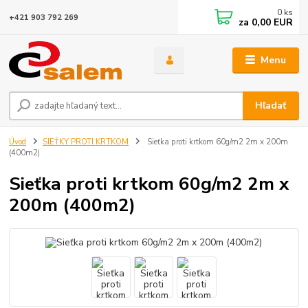
0
ks
+421 903 792 269
za
0,00 EUR
Menu
Hľadať
Úvod
SIEŤKY PROTI KRTKOM
Sieťka proti krtkom 60g/m2 2m x 200m
(400m2)
Sieťka proti krtkom 60g/m2 2m x
200m (400m2)