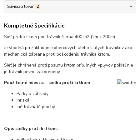
Súvisiaci tovar
2
Kompletné špecifikácie
Sieť proti krtkom pod trávnik čierna 400 m2 (2m x 200m).
Je vhodná pri zakladaní kobercových alebo siatych trávnikov ako
mechanická zábrana proti poškodeniu trávnika krtom.
Sieť je chránená proti posunu krtom príp. iných vplyvov pokiaľ nie
je trávnik pevne zakorenený.
Použitelné miesta: - sieťka proti krtkom
Parky a záhrady
Ihriská
Iné trávnaté plochy
Opis sieťky proti krtkom:
Veľkosť oka: 16 mm x 16 mm