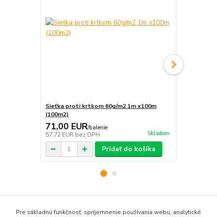
Sieťka proti krtkom 60g/m2 1m x100m
Príchytka k 
(100m2)
71,00 EUR
0,36 EU
/
balenie
Skladom
57,72 EUR
bez DPH
0,29 EUR
be
Pridať do košíka
Tovar zaradený v kategóriách
Pre základnú funkčnosť, spríjemnenie používania webu, analytické