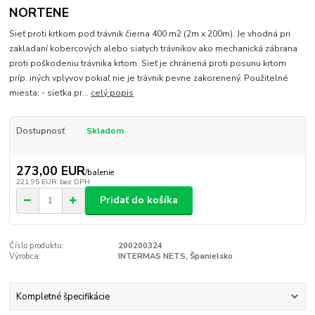
NORTENE
Sieť proti krtkom pod trávnik čierna 400 m2 (2m x 200m). Je vhodná pri
zakladaní kobercových alebo siatych trávnikov ako mechanická zábrana
proti poškodeniu trávnika krtom. Sieť je chránená proti posunu krtom
príp. iných vplyvov pokiaľ nie je trávnik pevne zakorenený. Použitelné
miesta: - sieťka pr...
celý popis
Dostupnosť
Skladom
273,00 EUR
/
balenie
221,95 EUR
bez DPH
Pridať do košíka
Číslo produktu:
200200324
Výrobca:
INTERMAS NETS, Španielsko
Kompletné špecifikácie