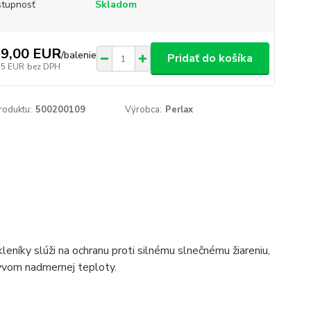
tupnosť
Skladom
9,00 EUR
/
balenie
Pridať do košíka
75 EUR
bez DPH
roduktu:
500200109
Výrobca:
Perlax
leníky slúži na ochranu proti silnému slnečnému žiareniu,
plyvom nadmernej teploty.