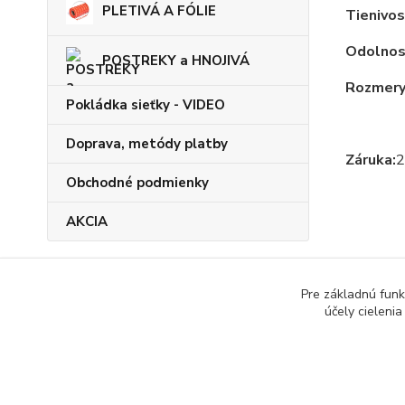
PLETIVÁ A FÓLIE
Tienivos
Odolnos
POSTREKY a HNOJIVÁ
Rozmery
Pokládka sieťky - VIDEO
Doprava, metódy platby
Záruka:
2
Obchodné podmienky
AKCIA
Tovar 
Pre základnú funk
TIEN
účely cieleni
.......................................
PÁSY