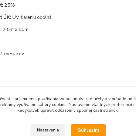
ť:
25%
ť ÚK:
UV žiareniu odolná
:
7,5m x 50m
4 mesiacov
zaradený v kategóriách
čnosť, spríjemnenie používania webu, analytické účely a v prípade udel
IACE TKANINY A
šírka 3m - 12m
a reklamy využívame súbory cookies. Nastavenie vlastných preferencií 
kedykoľvek upraviť odkazom v spodnej časti stránok.
Súhlasím
Nastavenia