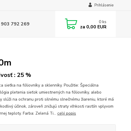
Prihlásenie
0
ks
 903 792 269
za
0,00 EUR
50m
ivosť : 25 %
a sieťka na fóliovníky a sklenníky. Použitie: Špeciálna
lógia pletenia sieťok umiestnených na fóliovníky, alebo
ky slúži na ochranu proti silnému slnečnému žiareniu, ktoré má
kodlivý účinok, zároveň znižujú straty vlhkosti rastlín vplyvom
nej teploty. Farba: Zelená Ti...
celý popis