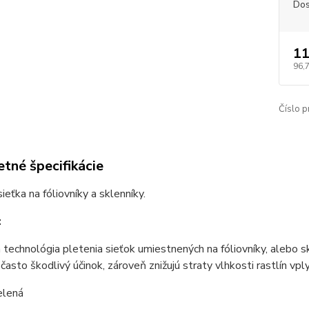
Dos
11
96,
Číslo p
tné špecifikácie
ieťka na fóliovníky a sklenníky.
:
 technológia pletenia sieťok umiestnených na fóliovníky, alebo sk
často škodlivý účinok, zároveň znižujú straty vlhkosti rastlín v
lená