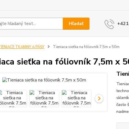
Hľadať
+421
IENIACE TKANINY A PÁSY
Tieniaca sieťka na fóliovník 7,5m x 50m
iaca sieťka na fóliovník 7,5m x 
Tien
Tieniac
techno
sklení
často š
nadmer