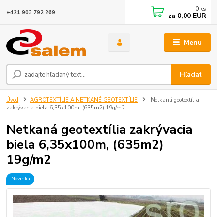
0
ks
+421 903 792 269
za
0,00 EUR
Menu
Hľadať
Úvod
AGROTEXTÍLIE A NETKANÉ GEOTEXTÍLIE
Netkaná geotextília
zakrývacia biela 6,35x100m, (635m2) 19g/m2
Netkaná geotextília zakrývacia
biela 6,35x100m, (635m2)
19g/m2
Novinka