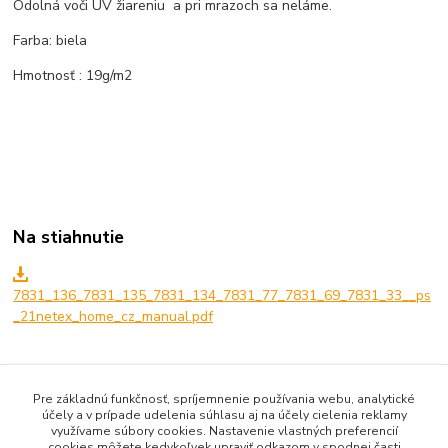
Odolná voči UV žiareniu a pri mrazoch sa neláme.
Farba: biela
Hmotnosť : 19g/m2
Na stiahnutie
7831_136_7831_135_7831_134_7831_77_7831_69_7831_33__ps
_21netex_home_cz_manual.pdf
Tovar zaradený v kategóriách
Pre základnú funkčnosť, spríjemnenie používania webu, analytické
účely a v prípade udelenia súhlasu aj na účely cielenia reklamy
AGROTEXTÍLIE A NETKANÉ GEOTEXTÍLIE
využívame súbory cookies. Nastavenie vlastných preferencií
cookies môžete kedykoľvek upraviť odkazom v spodnej časti