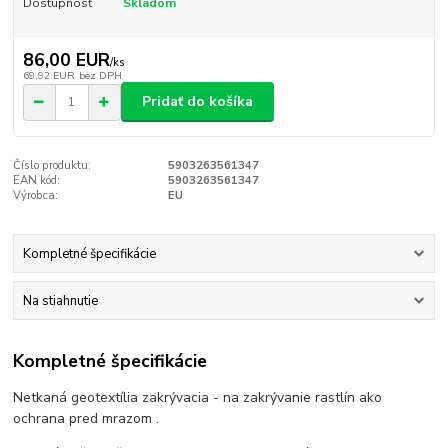
Dostupnosť
Skladom
86,00 EUR
/
ks
69,92 EUR
bez DPH
Pridať do košíka
Číslo produktu:
5903263561347
EAN kód:
5903263561347
Výrobca:
EU
Kompletné špecifikácie
Na stiahnutie
Kompletné špecifikácie
Netkaná geotextília zakrývacia - na zakrývanie rastlín ako
ochrana pred mrazom .