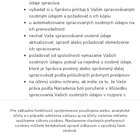
údaje spracúva
vyžiadať si u Správcu prístup k Vašim spracovávaným
osobným údajom a požadovať o ich kópiu
u automatizovane spracovaných osobných údajov na
ich prenositeľnosť
nechať Vaše spracovávané osobné údaje
aktualizovať, opraviť alebo požadovať obmedzenie
ich spracovania
požadovať od spoločnosti vymazanie Vašich
osobných údajov, pokiaľ sa nejedná o osobné údaje,
ktoré je Správca povinný alebo oprávnený ďalej
spracovávať podľa príslušných právnych predpisov
na účinnú súdnu ochranu, ak máte za to, že Vaše
práva podľa Nariadenia boli porušené v dôsledku
spracovania Vašich osobných údajov v rozpore s
týmto Nariadením
v prípade pochybností o dodržiavaní povinností
Pre základnú funkčnosť, spríjemnenie používania webu, analytické
súvisiacich so spracovaním osobných údajov sa
účely a v prípade udelenia súhlasu aj na účely cielenia reklamy
využívame súbory cookies. Nastavenie vlastných preferencií
obrátiť na Správcu alebo na Úrad na ochranu
cookies môžete kedykoľvek upraviť odkazom v spodnej časti
osobných údajov
stránok.