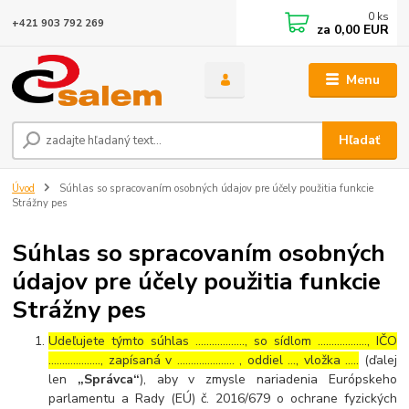
0
ks
+421 903 792 269
za
0,00 EUR
Menu
Hľadať
Úvod
Súhlas so spracovaním osobných údajov pre účely použitia funkcie
Strážny pes
Súhlas so spracovaním osobných
údajov pre účely použitia funkcie
Strážny pes
Udeľujete týmto súhlas ……………..., so sídlom ………………, IČO
………………., zapísaná v ………………… , oddiel …, vložka …..
(ďalej
len
„Správca“
), aby v zmysle nariadenia Európskeho
parlamentu a Rady (EÚ) č. 2016/679 o ochrane fyzických