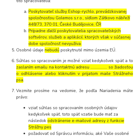
títo spracovatelia:
Poskytovateľ služby Eshop-rychlo, prevádzkovanej
spoločnosťou Golemos s.r.o., sídlom Zátkovo nábřeží
448/73, 370 01, České Budějovice, ČR
Prípadne ďalší poskytovatelia spracovateľských
softvérov, služieb a aplikácií, ktorých však v súčasnej
dobe spoločnosť nevyužíva.
Osobné údaje
nebudú
poskytnuté mimo územia EÚ.
Súhlas so spracovaním je možné vziať kedykoľvek späť a to
zaslaním emailu na kontaktnú adresu ..……………. so žiadosťou
o odhlásenie alebo kliknutím v prijatom maile Strážneho
psa
.
Vezmite prosíme na vedomie, že podľa Nariadenia máte
právo:
vziať súhlas so spracovaním osobných údajov
kedykoľvek späť, toto späť vzatie bude mať za
následok
odstránenie e-mailové adresy z funkcie
Strážny pes
požadovať od Správcu informáciu, aké Vaše osobné