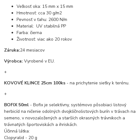
Veľkosť oka: 15 mm x 15 mm
Hmotnosť: cca 30 g/m2
Pevnosť v ťahu: 2600 N/m
Material: UV stabilná PP
Farba: čierna
Životnosť: viac ako 20 rokov
Záruka:
24 mesiacov
Výrobca:
Vyrobené v EU.
+
KOVOVÉ KLINCE 25cm 100ks
- na prichytenie sieťky k terénu.
+
BOFIX 50ml
- Bofix je selektívny, systémovo pôsobiaci listový
herbicíd na ničenie odolných dvojklíčnolistových burín v trávach na
semeno, v novozaložených a starších okrasných trávnikoch a
trávnatých športoviskách a ihriskách.
Účinná látka:
Clopyralid - 20 g