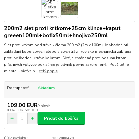
200m2 sieť proti krtkom+25cm klince+kaput
greeen100ml+bofix50ml+hnojivo250ml
Sieť proti krtkom pod trávnik čierna 200 m2 (2m x 100m). Je vhodná pri
zakladaní kobercových alebo siatych trávnikov ako mechanická zábrana
proti poškodeniu trávnika krtom. Sieť je chránená proti posunu krtom
príp. iných vplyvov pokiaľ nie je trávnik pevne zakorenený. Použitelné
miesta: - sieťka p...
celý popis
Dostupnosť
Skladom
109,00 EUR
/
balenie
88,62 EUR
bez DPH
Pridať do košíka
Číslo produktu:
2002000428