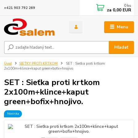
0
ks
+421 903 792 269
za
0,00 EUR
Menu
Hľadať
Úvod
SIEŤKY PROTI KRTKOM
SET : Sieťka proti krtkom
2x100m+klince+kaput green+bofix+hnojivo.
SET : Sieťka proti krtkom
2x100m+klince+kaput
green+bofix+hnojivo.
Novinka