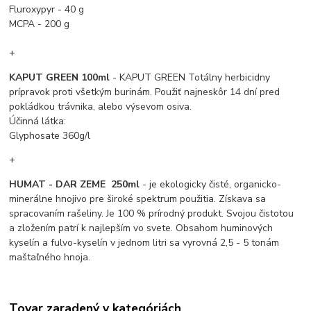
Fluroxypyr - 40 g
MCPA - 200 g
+
KAPUT GREEN 100ml
- KAPUT GREEN Totálny herbicidny
prípravok proti všetkým burinám. Použiť najneskôr 14 dní pred
pokládkou trávnika, alebo výsevom osiva.
Účinná látka:
Glyphosate 360g/l
+
HUMAT - DAR ZEME 250ml
- je ekologicky čisté, organicko-
minerálne hnojivo pre široké spektrum použitia. Získava sa
spracovaním rašeliny. Je 100 % prírodný produkt. Svojou čistotou
a zložením patrí k najlepším vo svete. Obsahom huminových
kyselín a fulvo-kyselín v jednom litri sa vyrovná 2,5 - 5 tonám
maštaľného hnoja.
Tovar zaradený v kategóriách