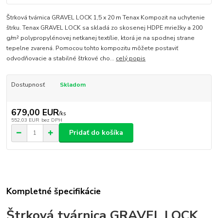
Štrková tvárnica GRAVEL LOCK 1,5 x 20 m Tenax Kompozit na uchytenie
štrku. Tenax GRAVEL LOCK sa skladá zo skosenej HDPE mriežky a 200
g/m² polypropylénovej netkanej textílie, ktorá je na spodnej strane
tepelne zvarená. Pomocou tohto kompozitu môžete postaviť
odvodňovacie a stabilné štrkové cho...
celý popis
Dostupnosť
Skladom
679,00 EUR
/
ks
552,03 EUR
bez DPH
Pridať do košíka
Kompletné špecifikácie
Štrková tvárnica GRAVEL LOCK