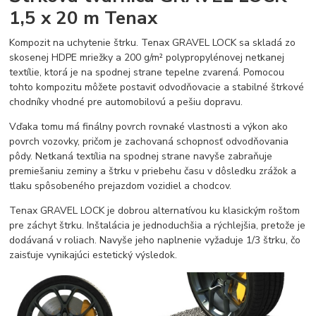
1,5 x 20 m Tenax
Kompozit na uchytenie štrku. Tenax GRAVEL LOCK sa skladá zo
skosenej HDPE mriežky a 200 g/m² polypropylénovej netkanej
textílie, ktorá je na spodnej strane tepelne zvarená. Pomocou
tohto kompozitu môžete postaviť odvodňovacie a stabilné štrkové
chodníky vhodné pre automobilovú a pešiu dopravu.
Vďaka tomu má finálny povrch rovnaké vlastnosti a výkon ako
povrch vozovky, pričom je zachovaná schopnosť odvodňovania
pôdy. Netkaná textília na spodnej strane navyše zabraňuje
premiešaniu zeminy a štrku v priebehu času v dôsledku zrážok a
tlaku spôsobeného prejazdom vozidiel a chodcov.
Tenax GRAVEL LOCK je dobrou alternatívou ku klasickým roštom
pre záchyt štrku. Inštalácia je jednoduchšia a rýchlejšia, pretože je
dodávaná v roliach. Navyše jeho naplnenie vyžaduje 1/3 štrku, čo
zaisťuje vynikajúci estetický výsledok.