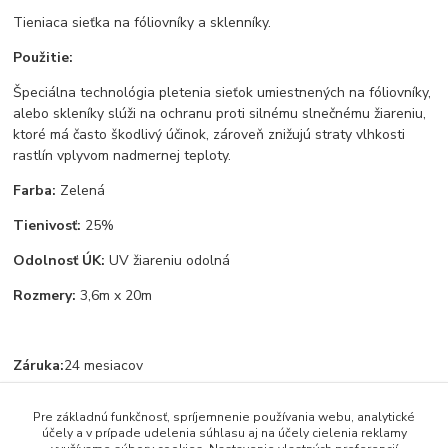
Tieniaca sieťka na fóliovníky a sklenníky.
Použitie:
Špeciálna technológia pletenia sieťok umiestnených na fóliovníky,
alebo skleníky slúži na ochranu proti silnému slnečnému žiareniu,
ktoré má často škodlivý účinok, zároveň znižujú straty vlhkosti
rastlín vplyvom nadmernej teploty.
Farba:
Zelená
Tienivosť:
25%
Odolnosť ÚK:
UV žiareniu odolná
Rozmery:
3,6m x 20m
Záruka:
24 mesiacov
Pre základnú funkčnosť, spríjemnenie používania webu, analytické
účely a v prípade udelenia súhlasu aj na účely cielenia reklamy
Tovar zaradený v kategóriách