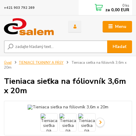
0
ks
+421 903 792 269
za
0,00 EUR
Menu
Hľadať
Úvod
TIENIACE TKANINY A PÁSY
Tieniaca sieťka na fóliovník 3,6m x
20m
Tieniaca sieťka na fóliovník 3,6m
x 20m