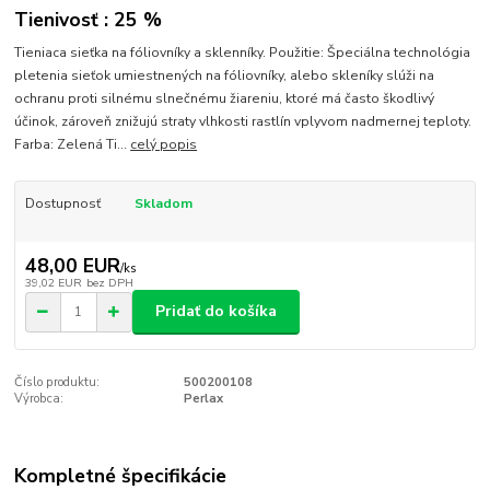
Tienivosť : 25 %
Tieniaca sieťka na fóliovníky a sklenníky. Použitie: Špeciálna technológia
pletenia sieťok umiestnených na fóliovníky, alebo skleníky slúži na
ochranu proti silnému slnečnému žiareniu, ktoré má často škodlivý
účinok, zároveň znižujú straty vlhkosti rastlín vplyvom nadmernej teploty.
Farba: Zelená Ti...
celý popis
Dostupnosť
Skladom
48,00 EUR
/
ks
39,02 EUR
bez DPH
Pridať do košíka
Číslo produktu:
500200108
Výrobca:
Perlax
Kompletné špecifikácie