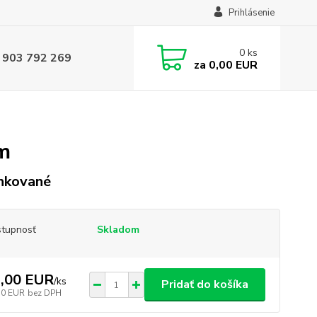
Prihlásenie
0
ks
 903 792 269
za
0,00 EUR
m
nkované
tupnosť
Skladom
,00 EUR
/
ks
Pridať do košíka
10 EUR
bez DPH