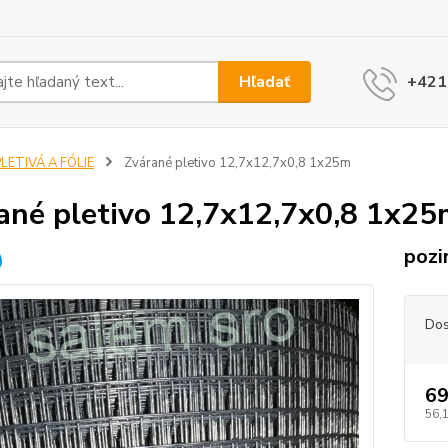
Hľadať
+421
LETIVÁ A FÓLIE
Zvárané pletivo 12,7x12,7x0,8 1x25m
ané pletivo 12,7x12,7x0,8 1x25
pozi
Dos
69
56,