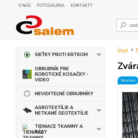
O NÁS
FOTOGALERIA
KONTAKTY
Úvod
P
SIEŤKY PROTI KRTKOM
Zvár
OBRUBNÍK PRE
ROBOTICKÉ KOSAČKY -
VIDEO
Novinka
NEVIDITEĽNÉ OBRUBNÍKY
AGROTEXTÍLIE A
NETKANÉ GEOTEXTÍLIE
TIENIACE TKANINY A
PÁSY