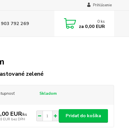
Prihlásenie
0
ks
 903 792 269
za
0,00 EUR
m
astované zelené
tupnosť
Skladom
,00 EUR
/
ks
Pridať do košíka
03 EUR
bez DPH