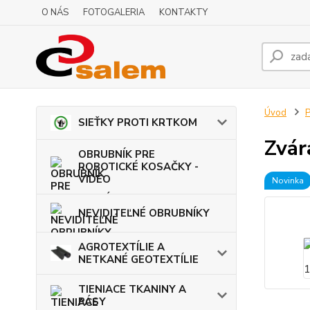
O NÁS
FOTOGALERIA
KONTAKTY
Úvod
P
SIEŤKY PROTI KRTKOM
Zvár
OBRUBNÍK PRE
ROBOTICKÉ KOSAČKY -
VIDEO
Novinka
NEVIDITEĽNÉ OBRUBNÍKY
AGROTEXTÍLIE A
NETKANÉ GEOTEXTÍLIE
TIENIACE TKANINY A
PÁSY